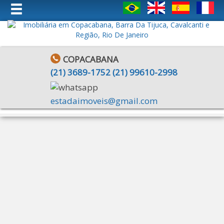
COPACABANA
(
21
)
3689-1752
(
21
)
99610-2998
estadaimoveis@gmail.com