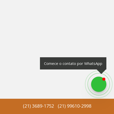
Comece o contato por WhatsApp
(
21
)
3689-1752
(
21
)
99610-2998