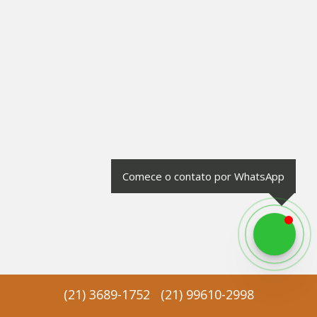
Comece o contato por WhatsApp
(
21
)
3689-1752
(
21
)
99610-2998