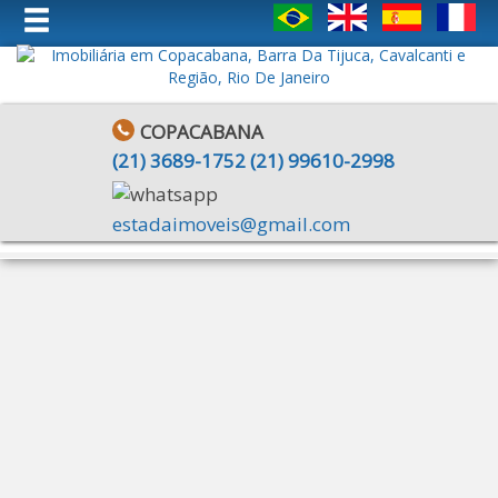
COPACABANA
(
21
)
3689-1752
(
21
)
99610-2998
estadaimoveis@gmail.com